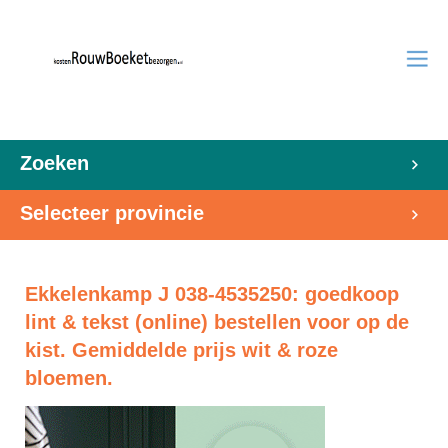
Zoeken
Selecteer provincie
Ekkelenkamp J 038-4535250: goedkoop
lint & tekst (online) bestellen voor op de
kist. Gemiddelde prijs wit & roze
bloemen.