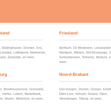
oland
Friesland
,
,
,
,
,
,
Biddinghuizen
Dronten
Ens
Berltsum
De Westereen
Leeuwarde
,
,
,
,
,
,
Lelystad
Luttelgeest
Marknesse
Mantgum
Mildam
Sint Nicolaasga
S
,
,
,
,
,
bant
Zeewolde
en meer...
Surhuisterveen
Terherne
Workum
e
meer...
urg
Noord-Brabant
,
,
,
,
,
,
en
Broekhuizenvorst
Gronsveld
Den Dungen
Drunen
Dussen
Eind
,
,
,
,
,
,
,
,
n
Herten
Lottum
Merkelbeek
Etten-Leur
Helvoirt
Nuland
Oijen
,
,
,
,
,
ek
Veulen
Wellerlooi
en meer...
Steenbergen
Tilburg
en meer...