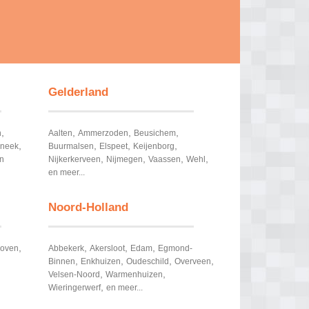
Gelderland
,
,
,
,
n
Aalten
Ammerzoden
Beusichem
,
,
,
,
neek
Buurmalsen
Elspeet
Keijenborg
,
,
,
,
n
Nijkerkerveen
Nijmegen
Vaassen
Wehl
en meer...
Noord-Holland
,
,
,
,
hoven
Abbekerk
Akersloot
Edam
Egmond-
,
,
,
,
Binnen
Enkhuizen
Oudeschild
Overveen
,
,
Velsen-Noord
Warmenhuizen
,
Wieringerwerf
en meer...