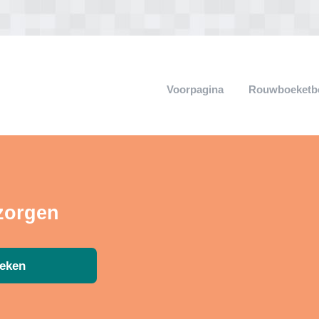
Voorpagina
Rouwboeketb
zorgen
eken