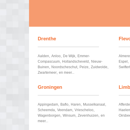
Drenthe
Flev
,
,
,
Aalden
Anloo
De Wijk
Emmer-
Almere
,
,
,
Compascuum
Hollandscheveld
Nieuw-
Espel
,
,
,
,
Buinen
Noordscheschut
Peize
Zuidwolde
Swifter
,
Zwartemeer
en meer...
Groningen
Limb
,
,
,
,
Appingedam
Baflo
Haren
Musselkanaal
Afferd
,
,
,
Scheemda
Veendam
Vriescheloo
Haele
,
,
,
Wagenborgen
Winsum
Zevenhuizen
en
Oirsbe
meer...