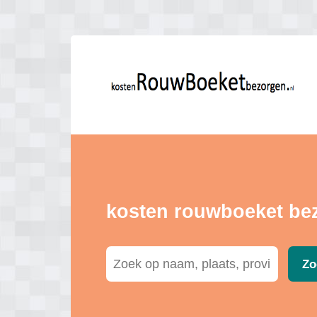
kosten rouwboeket be
Zo