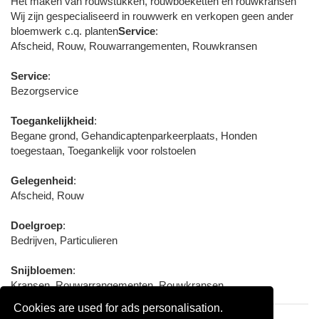
Het maken van rouwstukken, rouwboeketten en rouwkransen
Wij zijn gespecialiseerd in rouwwerk en verkopen geen ander
bloemwerk c.q. planten
Service
:
Afscheid, Rouw, Rouwarrangementen, Rouwkransen
Service
:
Bezorgservice
Toegankelijkheid
:
Begane grond, Gehandicaptenparkeerplaats, Honden
toegestaan, Toegankelijk voor rolstoelen
Gelegenheid
:
Afscheid, Rouw
Doelgroep
:
Bedrijven, Particulieren
Snijbloemen
:
Kransen, Rouwarrangementen, Rouwkransen
Cookies are used for ads personalisation.