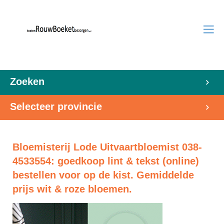
Zoeken
Selecteer provincie
Bloemisterij Lode Uitvaartbloemist 038-
4533554: goedkoop lint & tekst (online)
bestellen voor op de kist. Gemiddelde
prijs wit & roze bloemen.