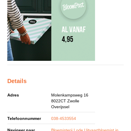
Details
Adres
Molenkampsweg 16
8022CT
Zwolle
Overijssel
Telefoonnummer
038-4533554
Navigeer naar
Bloemisterij Lode Uitvaartbloemist in