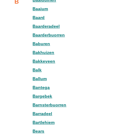
Baaiduinen
B
Baaium
Baard
Baarderadeel
Baarderbuorren
Baburen
Bakhuizen
Bakkeveen
Balk
Ballum
Bantega
Bargebek
Barnsterbuorren
Barradeel
Bartlehiem
Bears