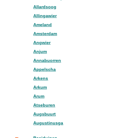
Allardsoog
Allingawier
Ameland
Amsterdam
Angwier
Anjum
Annabuorren
Appelscha
Arkens
Arkum
Arum
Atseburen
Augsbuurt
Augustinusga