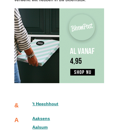
't Heechhout
&
Aaksens
A
Aalsum