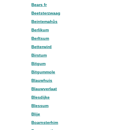
Bears fr
Beetsterzwaag
Beintemahûs
Berlikum
Berltsum
Betterwird
Birstum
Bitgum
Bitgummole
Blauwhuis
Blauwverlaat
Blesdijke
Blessum
Blije
Boarnsterhim