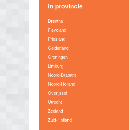
In provincie
Drenthe
Flevoland
Friesland
Gelderland
Groningen
Limburg
Noord-Brabant
Noord-Holland
Overijssel
Utrecht
Zeeland
Zuid-Holland