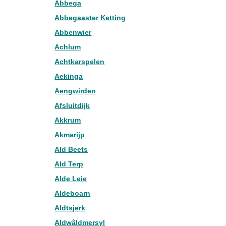
Abbega
Abbegaaster Ketting
Abbenwier
Achlum
Achtkarspelen
Aekinga
Aengwirden
Afsluitdijk
Akkrum
Akmarijp
Ald Beets
Ald Terp
Alde Leie
Aldeboarn
Aldtsjerk
Aldwâldmersyl