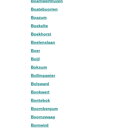
Boarnwerthuzen
Boatebuorren
Boazum
Boekelte
Boekhorst
Boelenslaan
Boer
Boijl
Boksum
Bollingawier
Bolsward
Bonkwert
Bontebok
Boornbergum
Boornzwaag
Bornwird