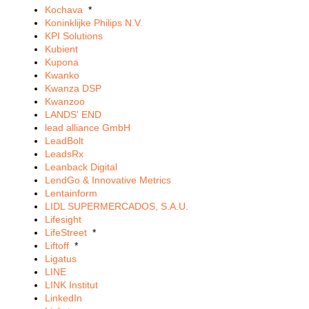
Kochava
*
Koninklijke Philips N.V.
KPI Solutions
Kubient
Kupona
Kwanko
Kwanza DSP
Kwanzoo
LANDS' END
lead alliance GmbH
LeadBolt
LeadsRx
Leanback Digital
LendGo & Innovative Metrics
Lentainform
LIDL SUPERMERCADOS, S.A.U.
Lifesight
LifeStreet
*
Liftoff
*
Ligatus
LINE
LINK Institut
LinkedIn