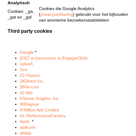
Analytisch
Cookies die Google Analytics
Cookies: _ga,
(
privacyverklaring
) gebruikt voor het bijhouden
_gat en _gid
van anonieme bezoekersstatistieken.
Third party cookies
Google
*
[24]7.ai (successor to EngageClick)
1plusX
1trn
22-Visions
2KDirect Inc.
360e-com
42 Ads
6Sense Insights, Inc
90Degree
A Million Ads Limited
A1 PerformanceFactory
Aarki
*
abilicom
ablida