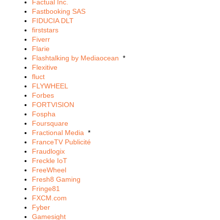
Factual Inc.
Fastbooking SAS
FIDUCIA DLT
firststars
Fiverr
Flarie
Flashtalking by Mediaocean
*
Flexitive
fluct
FLYWHEEL
Forbes
FORTVISION
Fospha
Foursquare
Fractional Media
*
FranceTV Publicité
Fraudlogix
Freckle IoT
FreeWheel
Fresh8 Gaming
Fringe81
FXCM.com
Fyber
Gamesight