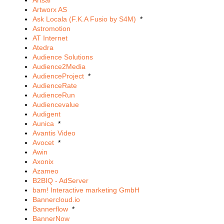
Artsai
Artworx AS
Ask Locala (F.K.A Fusio by S4M)
*
Astromotion
AT Internet
Atedra
Audience Solutions
Audience2Media
AudienceProject
*
AudienceRate
AudienceRun
Audiencevalue
Audigent
Aunica
*
Avantis Video
Avocet
*
Awin
Axonix
Azameo
B2BIQ - AdServer
bam! Interactive marketing GmbH
Bannercloud.io
Bannerflow
*
BannerNow