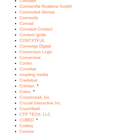
Connatix
ConnectAd Realtime GmbH
Connected-Stories
Connexity
Conrad
Constant Contact
Content Ignite
CONTXTFUL
Converge Digital
Conversion Logic
Conversive
Cortex
Corvidae
coupling media
Credebat
Crimtan
*
Criteo
*
CrossInstall, Inc
Crucial Interactive Inc.
Crutchfield
CTP TECH, LLC
CUBED
*
Cuebiq
Cxense