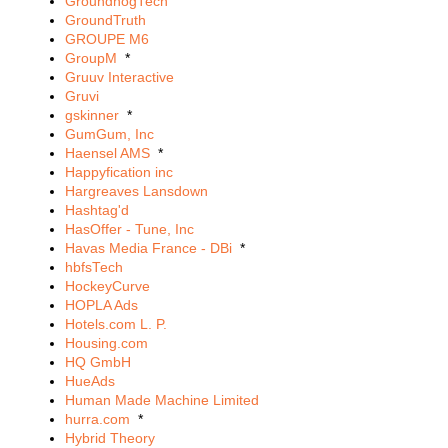
GroundhogTech
GroundTruth
GROUPE M6
GroupM
*
Gruuv Interactive
Gruvi
gskinner
*
GumGum, Inc
Haensel AMS
*
Happyfication inc
Hargreaves Lansdown
Hashtag'd
HasOffer - Tune, Inc
Havas Media France - DBi
*
hbfsTech
HockeyCurve
HOPLA Ads
Hotels.com L. P.
Housing.com
HQ GmbH
HueAds
Human Made Machine Limited
hurra.com
*
Hybrid Theory