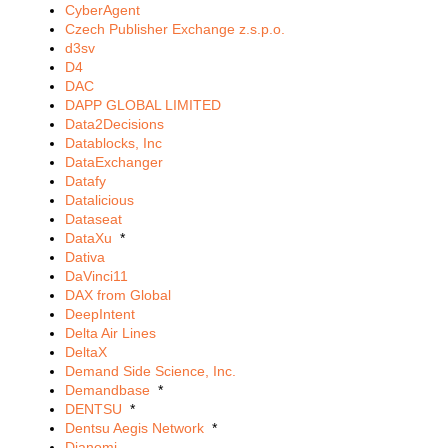
CyberAgent
Czech Publisher Exchange z.s.p.o.
d3sv
D4
DAC
DAPP GLOBAL LIMITED
Data2Decisions
Datablocks, Inc
DataExchanger
Datafy
Datalicious
Dataseat
DataXu
*
Dativa
DaVinci11
DAX from Global
DeepIntent
Delta Air Lines
DeltaX
Demand Side Science, Inc.
Demandbase
*
DENTSU
*
Dentsu Aegis Network
*
Dianomi