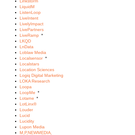
Linkstorm
LiquidM
ListenLoop
LiveIntent
LivelyImpact
LivePartners
LiveRamp
*
LKQD
LnData
Loblaw Media
Localsensor
*
Localstars
Location Sciences
Logiq Digital Marketing
LOKA Research
Loopa
LoopMe
*
Lotame
*
LotLinx®
Louder
Lucid
Lucidity
Lupon Media
M,P,NEWMEDIA,