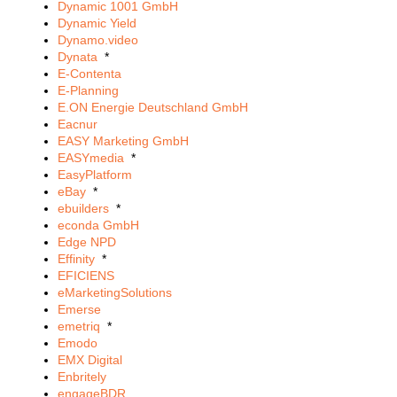
Dynamic 1001 GmbH
Dynamic Yield
Dynamo.video
Dynata
*
E-Contenta
E-Planning
E.ON Energie Deutschland GmbH
Eacnur
EASY Marketing GmbH
EASYmedia
*
EasyPlatform
eBay
*
ebuilders
*
econda GmbH
Edge NPD
Effinity
*
EFICIENS
eMarketingSolutions
Emerse
emetriq
*
Emodo
EMX Digital
Enbritely
engageBDR