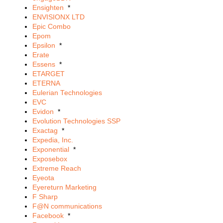
Ensighten
*
ENVISIONX LTD
Epic Combo
Epom
Epsilon
*
Erate
Essens
*
ETARGET
ETERNA
Eulerian Technologies
EVC
Evidon
*
Evolution Technologies SSP
Exactag
*
Expedia, Inc.
Exponential
*
Exposebox
Extreme Reach
Eyeota
Eyereturn Marketing
F Sharp
F@N communications
Facebook
*