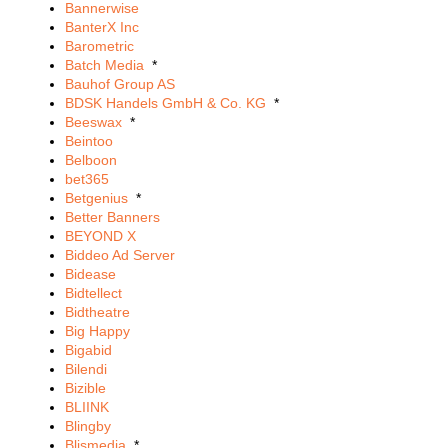
Bannerwise
BanterX Inc
Barometric
Batch Media
*
Bauhof Group AS
BDSK Handels GmbH & Co. KG
*
Beeswax
*
Beintoo
Belboon
bet365
Betgenius
*
Better Banners
BEYOND X
Biddeo Ad Server
Bidease
Bidtellect
Bidtheatre
Big Happy
Bigabid
Bilendi
Bizible
BLIINK
Blingby
Blismedia
*