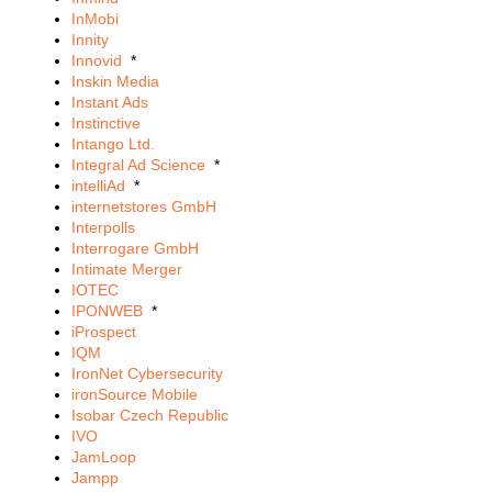
InMobi
Innity
Innovid
*
Inskin Media
Instant Ads
Instinctive
Intango Ltd.
Integral Ad Science
*
intelliAd
*
internetstores GmbH
Interpolls
Interrogare GmbH
Intimate Merger
IOTEC
IPONWEB
*
iProspect
IQM
IronNet Cybersecurity
ironSource Mobile
Isobar Czech Republic
IVO
JamLoop
Jampp