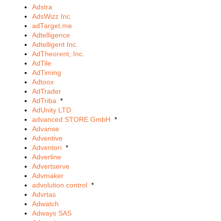
Adstra
AdsWizz Inc.
adTarget.me
Adtelligence
Adtelligent Inc.
AdTheorent, Inc.
AdTile
AdTiming
Adtoox
AdTrader
AdTriba
*
AdUnity LTD
advanced STORE GmbH
*
Advanse
Adventive
Adventori
*
Adverline
Advertserve
Advmaker
advolution.control
*
Advrtas
Adwatch
Adways SAS