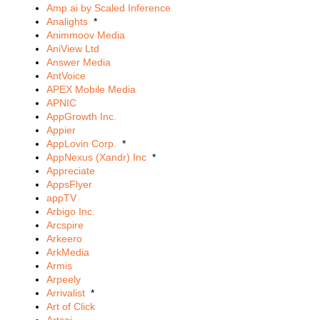
Amp.ai by Scaled Inference
Analights
*
Animmoov Media
AniView Ltd
Answer Media
AntVoice
APEX Mobile Media
APNIC
AppGrowth Inc.
Appier
AppLovin Corp.
*
AppNexus (Xandr) Inc
*
Appreciate
AppsFlyer
appTV
Arbigo Inc.
Arcspire
Arkeero
ArkMedia
Armis
Arpeely
Arrivalist
*
Art of Click