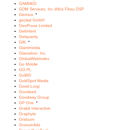
GAMNED
GDM Services, Inc d/b/a Fiksu DSP
Gemius
*
geolad GmbH
GeoProve Limited
GetIntent
Getquanty
GfK
*
Giantmedia
Glassdoor, Inc.
GlobalWebIndex
Go Mobile
GO.PL
GoBID
GoldSpot Media
Good-Loop
Goodeed
Goodway Group
GP One
*
Grabit Interactive
Graphyte
Gridsum
GroovinAds