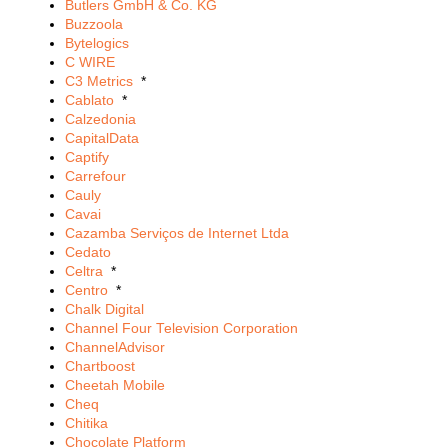
Butlers GmbH & Co. KG
Buzzoola
Bytelogics
C WIRE
C3 Metrics
*
Cablato
*
Calzedonia
CapitalData
Captify
Carrefour
Cauly
Cavai
Cazamba Serviços de Internet Ltda
Cedato
Celtra
*
Centro
*
Chalk Digital
Channel Four Television Corporation
ChannelAdvisor
Chartboost
Cheetah Mobile
Cheq
Chitika
Chocolate Platform