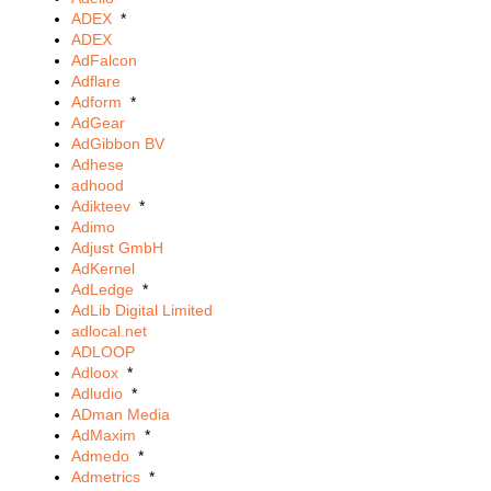
ADEX
*
ADEX
AdFalcon
Adflare
Adform
*
AdGear
AdGibbon BV
Adhese
adhood
Adikteev
*
Adimo
Adjust GmbH
AdKernel
AdLedge
*
AdLib Digital Limited
adlocal.net
ADLOOP
Adloox
*
Adludio
*
ADman Media
AdMaxim
*
Admedo
*
Admetrics
*