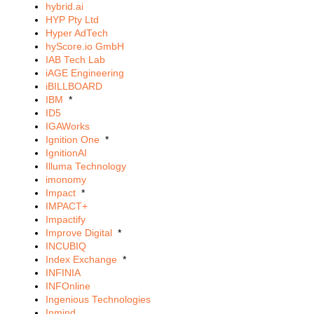
hybrid.ai
HYP Pty Ltd
Hyper AdTech
hyScore.io GmbH
IAB Tech Lab
iAGE Engineering
iBILLBOARD
IBM
*
ID5
IGAWorks
Ignition One
*
IgnitionAI
Illuma Technology
imonomy
Impact
*
IMPACT+
Impactify
Improve Digital
*
INCUBIQ
Index Exchange
*
INFINIA
INFOnline
Ingenious Technologies
Inmind