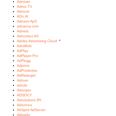
Admixer
Admo.TV
Admost
ADn.AI
Adnami ApS
adnanny.com
Adnetic
Adnuntius AS
Adobe Advertising Cloud
*
AdotMob
AdPlay
AdPlayer.Pro
AdPlugg
Adpone
AdPredictive
AdRetarget
Adriver
adrule
Adsniper
ADSOCY
Adsolutions BV
Adsonica
AdSpirit AdServer
Adssets