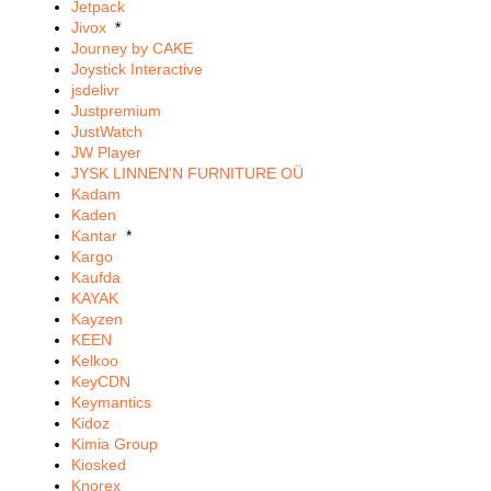
Jetpack
Jivox
*
Journey by CAKE
Joystick Interactive
jsdelivr
Justpremium
JustWatch
JW Player
JYSK LINNEN'N FURNITURE OÜ
Kadam
Kaden
Kantar
*
Kargo
Kaufda
KAYAK
Kayzen
KEEN
Kelkoo
KeyCDN
Keymantics
Kidoz
Kimia Group
Kiosked
Knorex