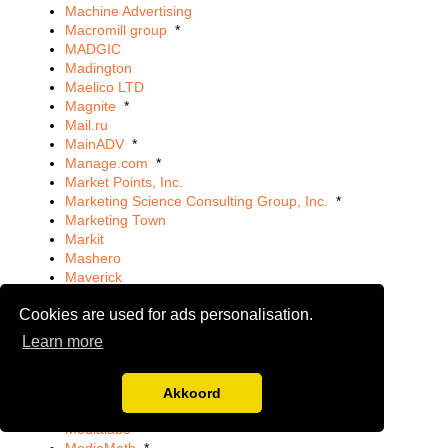
Machine Advertising
Macromill group
*
MADGIC
Madington
Maelico LTD
Magnite
*
Mail.ru
MainADV
*
Manage.com
*
Market Points, Inc.
Marketing Science Consulting Group, Inc.
*
Marketing Town
Markit
Mashero
Maverick
MaxCDN
Cookies are used for ads personalisation.
Maytrics
Meazy
Learn more
Media Lab Limited
Media.net
Mediahead
Akkoord
mediaintelligence
Medialabs