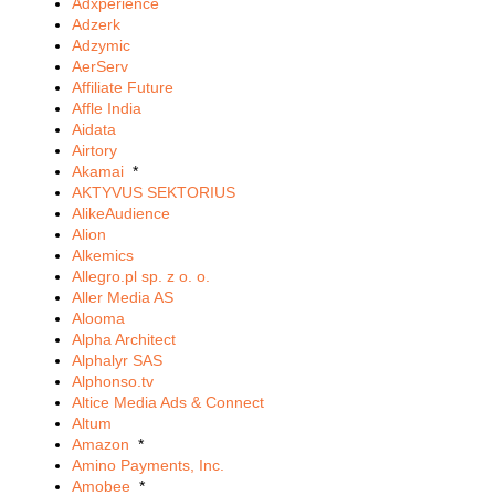
Adxperience
Adzerk
Adzymic
AerServ
Affiliate Future
Affle India
Aidata
Airtory
Akamai
*
AKTYVUS SEKTORIUS
AlikeAudience
Alion
Alkemics
Allegro.pl sp. z o. o.
Aller Media AS
Alooma
Alpha Architect
Alphalyr SAS
Alphonso.tv
Altice Media Ads & Connect
Altum
Amazon
*
Amino Payments, Inc.
Amobee
*