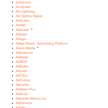
activecore
Acuityads
Ad Lightning
Ad Optima Digital
Ad2iction
Ad360
Adacado
*
Adadyn
Adagio
Adapt Retail - Advertising Platform
Adara Media
*
Adbalancer
Adblade
ADBOX
AdButler
Adcash
ADCELL
AdColony
Adcombi
Addition Plus
Addroid
Adelaide Metrics Inc
AdElement
Adello