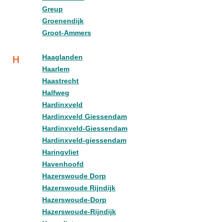
Greup
Groenendijk
Groot-Ammers
Haaglanden
H
Haarlem
Haastrecht
Halfweg
Hardinxveld
Hardinxveld Giessendam
Hardinxveld-Giessendam
Hardinxveld-giessendam
Haringvliet
Havenhoofd
Hazerswoude Dorp
Hazerswoude Rijndijk
Hazerswoude-Dorp
Hazerswoude-Rijndijk