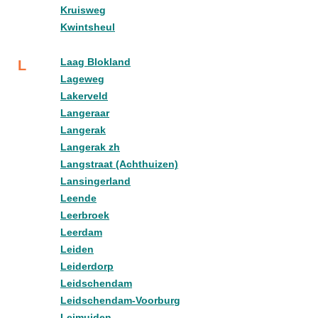
Kruisweg
Kwintsheul
Laag Blokland
L
Lageweg
Lakerveld
Langeraar
Langerak
Langerak zh
Langstraat (Achthuizen)
Lansingerland
Leende
Leerbroek
Leerdam
Leiden
Leiderdorp
Leidschendam
Leidschendam-Voorburg
Leimuiden