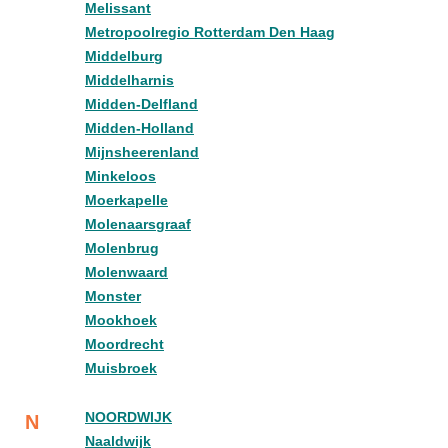
Melissant
Metropoolregio Rotterdam Den Haag
Middelburg
Middelharnis
Midden-Delfland
Midden-Holland
Mijnsheerenland
Minkeloos
Moerkapelle
Molenaarsgraaf
Molenbrug
Molenwaard
Monster
Mookhoek
Moordrecht
Muisbroek
NOORDWIJK
N
Naaldwijk