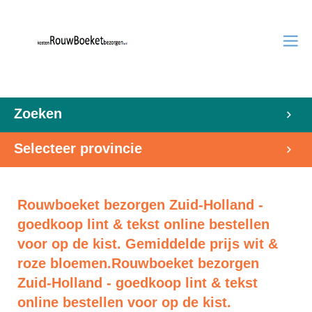
Zoeken
Selecteer provincie
Rouwboeket bezorgen Zuid-Holland -
goedkoop lint & tekst online bestellen
voor op de kist. Gemiddelde prijs wit &
roze bloemen.Rouwboeket bezorgen
Zuid-Holland - goedkoop lint & tekst
online bestellen voor op de kist.