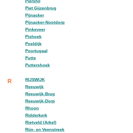
Piershil
Piet Gijzenbrug
Pijnacker
Pijnacker-Nootdorp
Pinkeveer
Pishoek
Poeldijk
Poortugaal
Putte
Puttershoek
RIJSWIJK
R
Reeuwijk
Reeuwijk-Brug
Reeuwijk-Dorp
Rhoon
Ridderkerk
Rietveld (Arkel)
Rijn- en Veenstreek