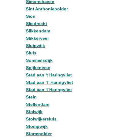
Simonshaven
Sint Anthoniepolder
Sion
Sliedrecht
Slikkendam
Slikkerveer
Sluipwijk
Sluis
Sommelsdijk
Spijkenisse
Stad aan 't Haringvliet
Stad aan 'T Haringvliet
Stad aan 't Haringvliet
Stein
Stellendam
Stolwijk
Stolwijkersluis
Stompwijk
Stormpolder