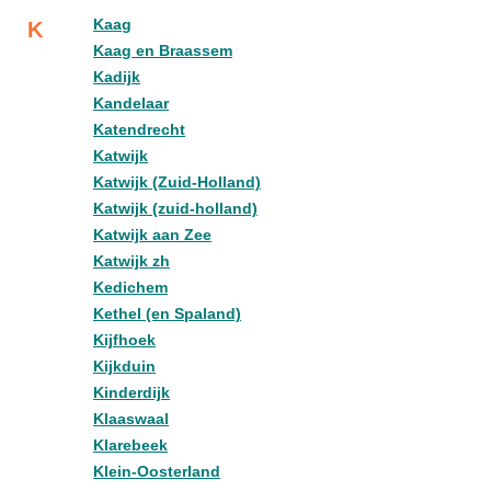
Kaag
K
Kaag en Braassem
Kadijk
Kandelaar
Katendrecht
Katwijk
Katwijk (Zuid-Holland)
Katwijk (zuid-holland)
Katwijk aan Zee
Katwijk zh
Kedichem
Kethel (en Spaland)
Kijfhoek
Kijkduin
Kinderdijk
Klaaswaal
Klarebeek
Klein-Oosterland