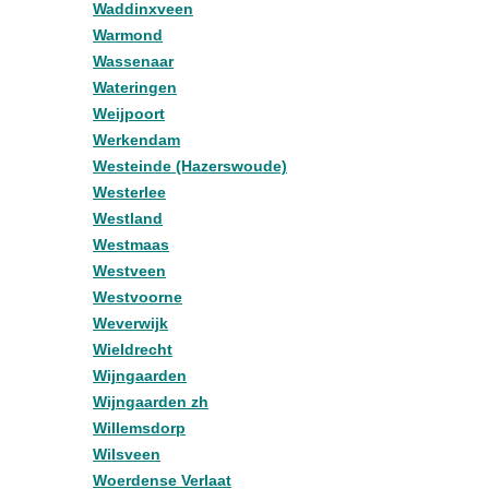
Waddinxveen
Warmond
Wassenaar
Wateringen
Weijpoort
Werkendam
Westeinde (Hazerswoude)
Westerlee
Westland
Westmaas
Westveen
Westvoorne
Weverwijk
Wieldrecht
Wijngaarden
Wijngaarden zh
Willemsdorp
Wilsveen
Woerdense Verlaat