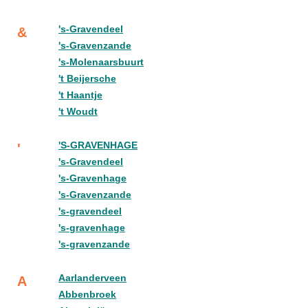
's-Gravendeel
&
's-Gravenzande
's-Molenaarsbuurt
't Beijersche
't Haantje
't Woudt
'S-GRAVENHAGE
'
's-Gravendeel
's-Gravenhage
's-Gravenzande
's-gravendeel
's-gravenhage
's-gravenzande
Aarlanderveen
A
Abbenbroek