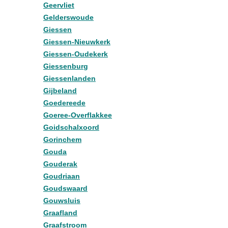
Geervliet
Gelderswoude
Giessen
Giessen-Nieuwkerk
Giessen-Oudekerk
Giessenburg
Giessenlanden
Gijbeland
Goedereede
Goeree-Overflakkee
Goidschalxoord
Gorinchem
Gouda
Gouderak
Goudriaan
Goudswaard
Gouwsluis
Graafland
Graafstroom