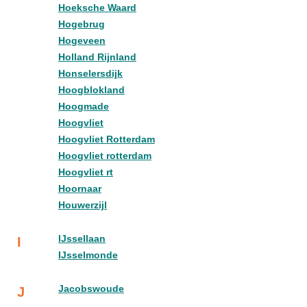
Hoeksche Waard
Hogebrug
Hogeveen
Holland Rijnland
Honselersdijk
Hoogblokland
Hoogmade
Hoogvliet
Hoogvliet Rotterdam
Hoogvliet rotterdam
Hoogvliet rt
Hoornaar
Houwerzijl
IJssellaan
I
IJsselmonde
Jacobswoude
J