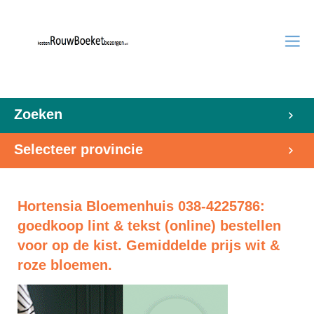
Zoeken
Selecteer provincie
Hortensia Bloemenhuis 038-4225786:
goedkoop lint & tekst (online) bestellen
voor op de kist. Gemiddelde prijs wit &
roze bloemen.