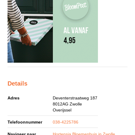
Details
Adres
Deventerstraatweg 187
8012AG
Zwolle
Overijssel
Telefoonnummer
038-4225786
Navigeer naar
Hortensia Bloemenhuis in Zwolle