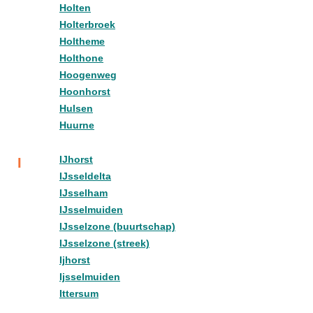
Holten
Holterbroek
Holtheme
Holthone
Hoogenweg
Hoonhorst
Hulsen
Huurne
IJhorst
I
IJsseldelta
IJsselham
IJsselmuiden
IJsselzone (buurtschap)
IJsselzone (streek)
Ijhorst
Ijsselmuiden
Ittersum