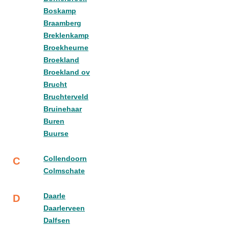
Boskamp
Braamberg
Breklenkamp
Broekheurne
Broekland
Broekland ov
Brucht
Bruchterveld
Bruinehaar
Buren
Buurse
Collendoorn
C
Colmschate
Daarle
D
Daarlerveen
Dalfsen