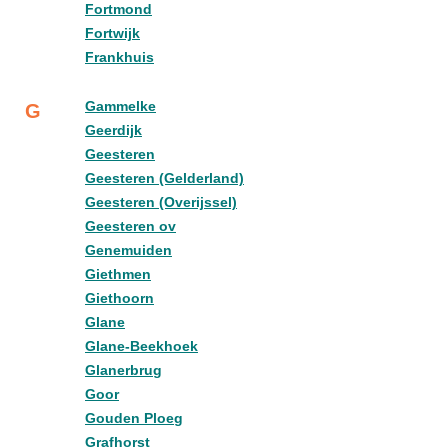
Fortmond
Fortwijk
Frankhuis
Gammelke
G
Geerdijk
Geesteren
Geesteren (Gelderland)
Geesteren (Overijssel)
Geesteren ov
Genemuiden
Giethmen
Giethoorn
Glane
Glane-Beekhoek
Glanerbrug
Goor
Gouden Ploeg
Grafhorst