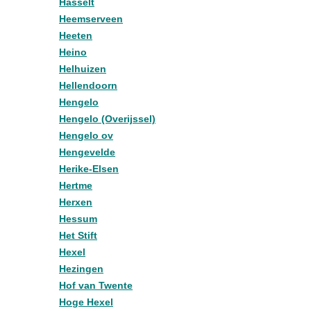
Hasselt
Heemserveen
Heeten
Heino
Helhuizen
Hellendoorn
Hengelo
Hengelo (Overijssel)
Hengelo ov
Hengevelde
Herike-Elsen
Hertme
Herxen
Hessum
Het Stift
Hexel
Hezingen
Hof van Twente
Hoge Hexel