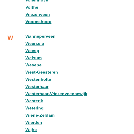
Vollenhove
Volthe
Vriezenveen
Vroomshoop
Wanneperveen
W
Weerselo
Weesp
Welsum
Wesepe
West-Geesteren
Westenholte
Westerhaar
Westerhaar-Vriezenveensewijk
Westerik
Wetering
Wiene-Zeldam
Wierden
Wijhe