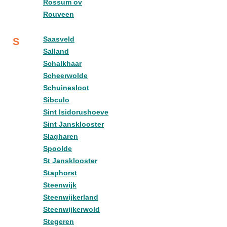
Rossum ov
Rouveen
Saasveld
S
Salland
Schalkhaar
Scheerwolde
Schuinesloot
Sibculo
Sint Isidorushoeve
Sint Jansklooster
Slagharen
Spoolde
St Jansklooster
Staphorst
Steenwijk
Steenwijkerland
Steenwijkerwold
Stegeren