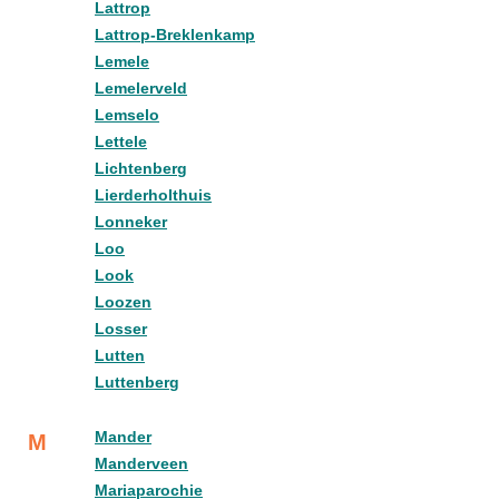
Lattrop
Lattrop-Breklenkamp
Lemele
Lemelerveld
Lemselo
Lettele
Lichtenberg
Lierderholthuis
Lonneker
Loo
Look
Loozen
Losser
Lutten
Luttenberg
Mander
M
Manderveen
Mariaparochie