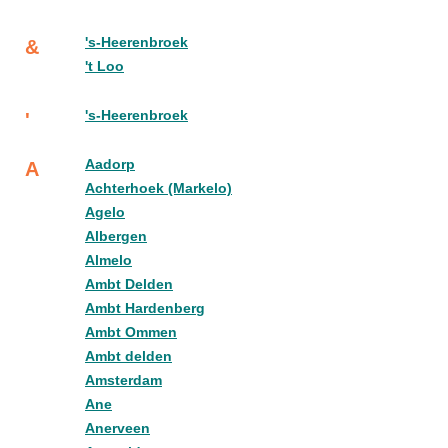
's-Heerenbroek
&
't Loo
's-Heerenbroek
'
Aadorp
A
Achterhoek (Markelo)
Agelo
Albergen
Almelo
Ambt Delden
Ambt Hardenberg
Ambt Ommen
Ambt delden
Amsterdam
Ane
Anerveen