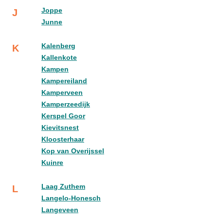
Joppe
J
Junne
Kalenberg
K
Kallenkote
Kampen
Kampereiland
Kamperveen
Kamperzeedijk
Kerspel Goor
Kievitsnest
Kloosterhaar
Kop van Overijssel
Kuinre
Laag Zuthem
L
Langelo-Honesch
Langeveen