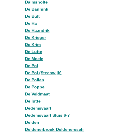
Dalmsholte
De Bannink
De Bult
De Ha
De Haandrik
De Krieger
De Krim
De Lutte
De Meele
De Pol
De Pol (Steenwijk)
De Pollen
De Poppe
De Veldmaat
De lutte
Dedemsvaart
Dedemsvaart Sluis 6-7
Delden
Deldenerbroek-Deldeneresch