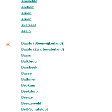
Anevelde
Archem
Arrien
Arriën
Avereest
Azelo
Baarlo (Steenwijkerland)
B
Baarlo (Zwartewaterland)
Baars
Balkbrug
Barsbeek
Basse
Bathmen
Beckum
Beekdorp
Beerze
Beerzerveld
Belt-Schutsloot