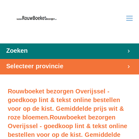
Zoeken
Selecteer provincie
Rouwboeket bezorgen Overijssel -
goedkoop lint & tekst online bestellen
voor op de kist. Gemiddelde prijs wit &
roze bloemen.Rouwboeket bezorgen
Overijssel - goedkoop lint & tekst online
bestellen voor op de kist. Gemiddelde