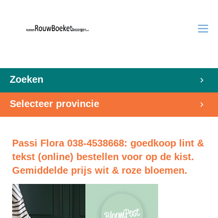
Zoeken
Selecteer provincie
Passi Flora 038-4538668: goedkoop lint &
tekst (online) bestellen voor op de kist.
Gemiddelde prijs wit & roze bloemen.