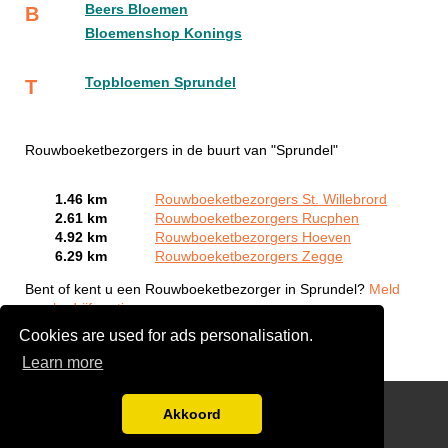
Beers Bloemen
B
Bloemenshop Konings
Topbloemen Sprundel
T
Rouwboeketbezorgers in de buurt van "Sprundel"
1.46 km
Rouwboeketbezorgers St. Willebrord
2.61 km
Rouwboeketbezorgers Rucphen
4.92 km
Rouwboeketbezorgers Hoeven
6.29 km
Rouwboeketbezorgers Zegge
Bent of kent u een Rouwboeketbezorger in Sprundel?
Meld
een bedrijf gratis aan
Cookies are used for ads personalisation.
Learn more
links
Akkoord
Disclaimer