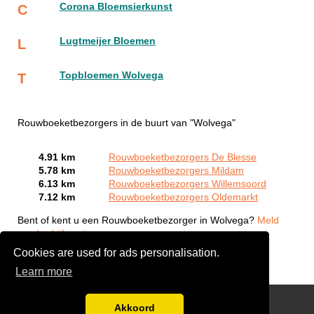
Corona Bloemsierkunst
C
Lugtmeijer Bloemen
L
Topbloemen Wolvega
T
Rouwboeketbezorgers in de buurt van "Wolvega"
4.91 km
Rouwboeketbezorgers De Blesse
5.78 km
Rouwboeketbezorgers Mildam
6.13 km
Rouwboeketbezorgers Willemsoord
7.12 km
Rouwboeketbezorgers Oldemarkt
Bent of kent u een Rouwboeketbezorger in Wolvega?
Meld
een bedrijf gratis aan
Cookies are used for ads personalisation.
Learn more
links
Akkoord