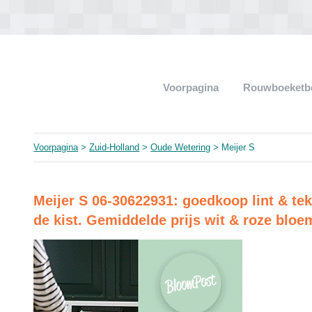
Voorpagina
Rouwboeketb
Voorpagina
>
Zuid-Holland
>
Oude Wetering
> Meijer S
Meijer S 06-30622931: goedkoop lint & tek
de kist. Gemiddelde prijs wit & roze bloe