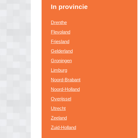
In provincie
Drenthe
Flevoland
Friesland
Gelderland
Groningen
Limburg
Noord-Brabant
Noord-Holland
Overijssel
Utrecht
Zeeland
Zuid-Holland