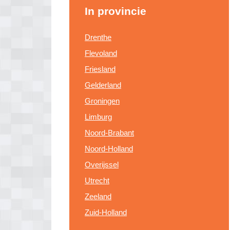
In provincie
Drenthe
Flevoland
Friesland
Gelderland
Groningen
Limburg
Noord-Brabant
Noord-Holland
Overijssel
Utrecht
Zeeland
Zuid-Holland