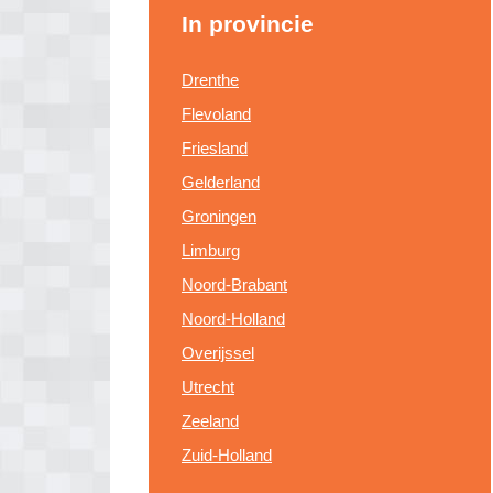
In provincie
Drenthe
Flevoland
Friesland
Gelderland
Groningen
Limburg
Noord-Brabant
Noord-Holland
Overijssel
Utrecht
Zeeland
Zuid-Holland