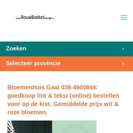
Zoeken
Selecteer provincie
Bloemenhuis Gaal 038-4600844:
goedkoop lint & tekst (online) bestellen
voor op de kist. Gemiddelde prijs wit &
roze bloemen.