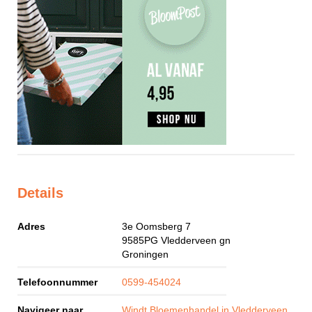
Details
Adres
3e Oomsberg 7
9585PG
Vledderveen gn
Groningen
Telefoonnummer
0599-454024
Navigeer naar
Windt Bloemenhandel in Vledderveen