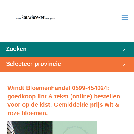
Zoeken
Selecteer provincie
Windt Bloemenhandel 0599-454024:
goedkoop lint & tekst (online) bestellen
voor op de kist. Gemiddelde prijs wit &
roze bloemen.