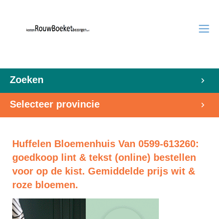
Zoeken
Selecteer provincie
Huffelen Bloemenhuis Van 0599-613260:
goedkoop lint & tekst (online) bestellen
voor op de kist. Gemiddelde prijs wit &
roze bloemen.