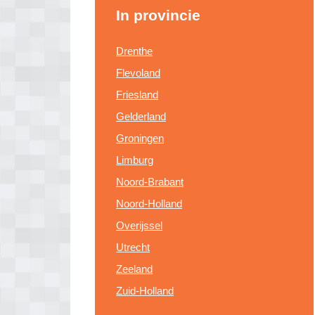
In provincie
Drenthe
Flevoland
Friesland
Gelderland
Groningen
Limburg
Noord-Brabant
Noord-Holland
Overijssel
Utrecht
Zeeland
Zuid-Holland