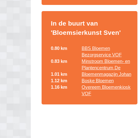
In de buurt van
'Bloemsierkunst Sven'
0.80 km
BBS Bloemen
Bezorgservice VOF
0.83 km
Minstroom Bloemen- en
Plantencentrum De
1.01 km
Bloemenmagazijn Johan
1.12 km
Boske Bloemen
1.16 km
Overeem Bloemenkiosk
VOF