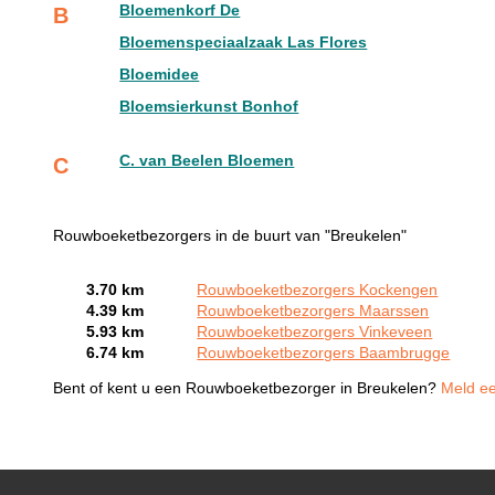
Bloemenkorf De
B
Bloemenspeciaalzaak Las Flores
Bloemidee
Bloemsierkunst Bonhof
C. van Beelen Bloemen
C
Rouwboeketbezorgers in de buurt van "Breukelen"
3.70 km
Rouwboeketbezorgers Kockengen
4.39 km
Rouwboeketbezorgers Maarssen
5.93 km
Rouwboeketbezorgers Vinkeveen
6.74 km
Rouwboeketbezorgers Baambrugge
Bent of kent u een Rouwboeketbezorger in Breukelen?
Meld ee