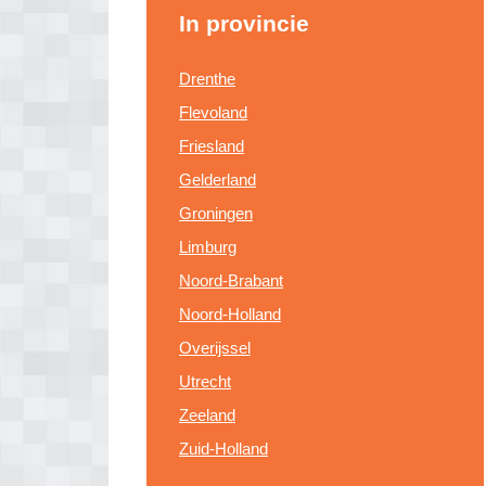
In provincie
Drenthe
Flevoland
Friesland
Gelderland
Groningen
Limburg
Noord-Brabant
Noord-Holland
Overijssel
Utrecht
Zeeland
Zuid-Holland