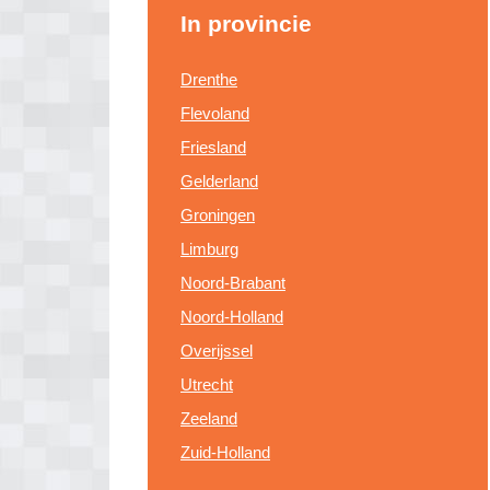
In provincie
Drenthe
Flevoland
Friesland
Gelderland
Groningen
Limburg
Noord-Brabant
Noord-Holland
Overijssel
Utrecht
Zeeland
Zuid-Holland