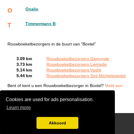
Oxalis
O
Timmermans B
T
Rouwboeketbezorgers in de buurt van "Boxtel"
3.09 km
Rouwboeketbezorgers Gemonde
3.73 km
Rouwboeketbezorgers Liempde
5.14 km
Rouwboeketbezorgers Vught
5.44 km
Rouwboeketbezorgers Sint-Michielsgestel
Bent of kent u een Rouwboeketbezorger in Boxtel?
Meld een
bedrijf gratis aan
Cookies are used for ads personalisation.
Learn more
links
Akkoord
Disclaimer