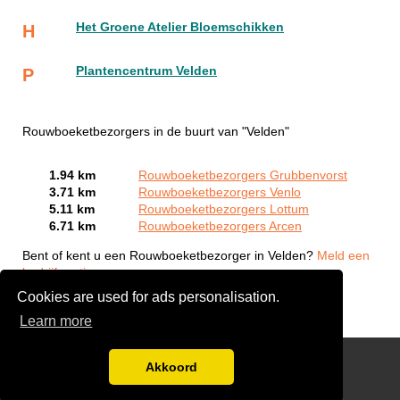
Het Groene Atelier Bloemschikken
H
Plantencentrum Velden
P
Rouwboeketbezorgers in de buurt van "Velden"
1.94 km
Rouwboeketbezorgers Grubbenvorst
3.71 km
Rouwboeketbezorgers Venlo
5.11 km
Rouwboeketbezorgers Lottum
6.71 km
Rouwboeketbezorgers Arcen
Bent of kent u een Rouwboeketbezorger in Velden?
Meld een
bedrijf gratis aan
Cookies are used for ads personalisation.
Learn more
links
Akkoord
Disclaimer