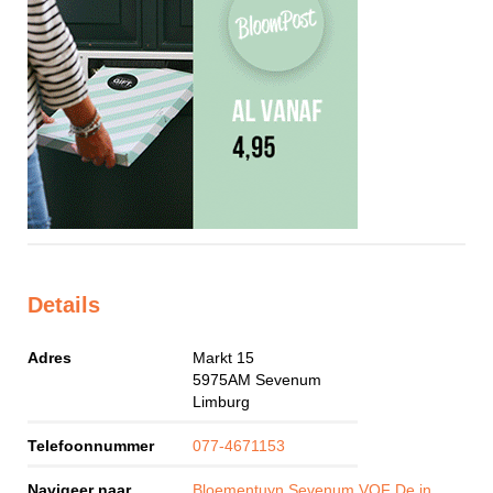
Details
Adres
Markt 15
5975AM
Sevenum
Limburg
Telefoonnummer
077-4671153
Navigeer naar
Bloementuyn Sevenum VOF De in