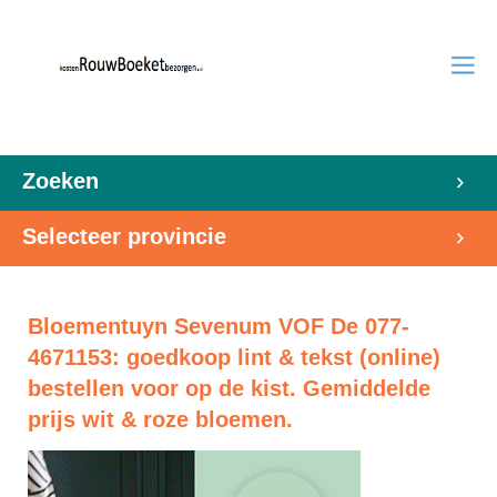
Zoeken
Selecteer provincie
Bloementuyn Sevenum VOF De 077-
4671153: goedkoop lint & tekst (online)
bestellen voor op de kist. Gemiddelde
prijs wit & roze bloemen.