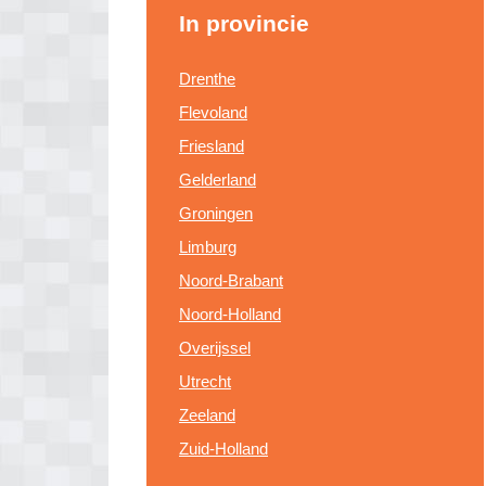
In provincie
Drenthe
Flevoland
Friesland
Gelderland
Groningen
Limburg
Noord-Brabant
Noord-Holland
Overijssel
Utrecht
Zeeland
Zuid-Holland