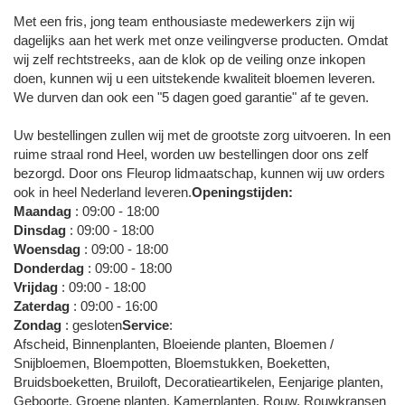
Met een fris, jong team enthousiaste medewerkers zijn wij
dagelijks aan het werk met onze veilingverse producten. Omdat
wij zelf rechtstreeks, aan de klok op de veiling onze inkopen
doen, kunnen wij u een uitstekende kwaliteit bloemen leveren.
We durven dan ook een "5 dagen goed garantie" af te geven.
Uw bestellingen zullen wij met de grootste zorg uitvoeren. In een
ruime straal rond Heel, worden uw bestellingen door ons zelf
bezorgd. Door ons Fleurop lidmaatschap, kunnen wij uw orders
ook in heel Nederland leveren.
Openingstijden:
Maandag
: 09:00 - 18:00
Dinsdag
: 09:00 - 18:00
Woensdag
: 09:00 - 18:00
Donderdag
: 09:00 - 18:00
Vrijdag
: 09:00 - 18:00
Zaterdag
: 09:00 - 16:00
Zondag
: gesloten
Service
:
Afscheid, Binnenplanten, Bloeiende planten, Bloemen /
Snijbloemen, Bloempotten, Bloemstukken, Boeketten,
Bruidsboeketten, Bruiloft, Decoratieartikelen, Eenjarige planten,
Geboorte, Groene planten, Kamerplanten, Rouw, Rouwkransen