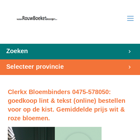
Zoeken
Selecteer provincie
Clerkx Bloembinders 0475-578050:
goedkoop lint & tekst (online) bestellen
voor op de kist. Gemiddelde prijs wit &
roze bloemen.