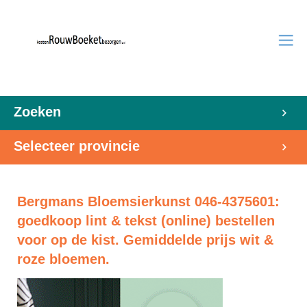
Zoeken
Selecteer provincie
Bergmans Bloemsierkunst 046-4375601:
goedkoop lint & tekst (online) bestellen
voor op de kist. Gemiddelde prijs wit &
roze bloemen.